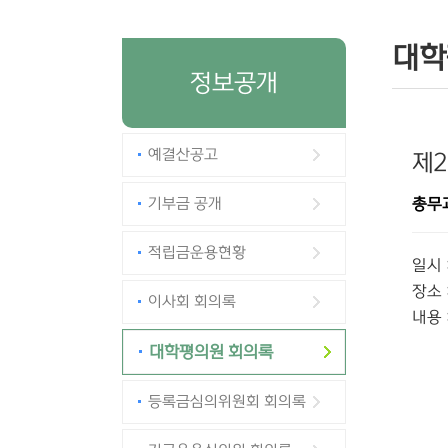
대학
정보공개
예결산공고
제
기부금 공개
총무
적립금운용현황
일시 
장소 
이사회 회의록
내용 
대학평의원 회의록
등록금심의위원회 회의록